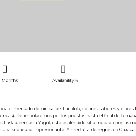
ll Months
Availability 6
cia el mercado dominical de Tlacolula, colores, sabores y olores t
apotecas). Deambularemos por los puestos hasta el final de la maña
s trasladaremos a Yagul, este espléndido sitio rodeado por las 
de una sobriedad impresionante. A media tarde regreso a Oaxaca 