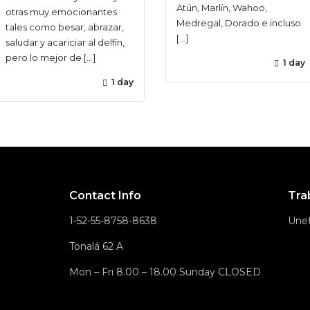
Atún, Marlín, Wahoo,
otras muy emocionantes
Medregal, Dorado e incluso
tales como besar, abrazar,
[…]
saludar y acariciar al delfín,
pero lo mejor de […]
1 day
1 day
Contact Info
Tra
1-52-55-8758-8638
Une
Tonalá 62 A
Mon – Fri 8.00 – 18.00 Sunday CLOSED