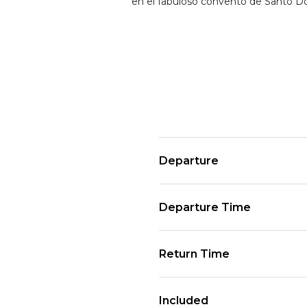
en el fabuloso convento de Santo 
Departure
Departure Time
Return Time
Included