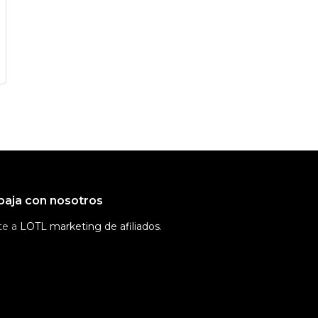
baja con nosotros
te a
LOTL marketing de afiliados
.