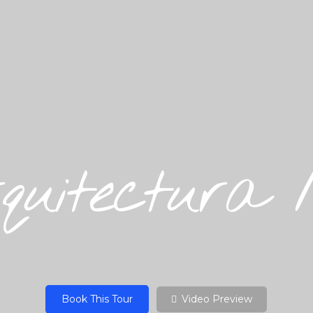
quitectura
Book This Tour
Video Preview