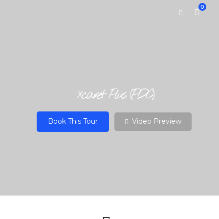
0
Xcaret Plus (PDC)
Book This Tour
Video Preview