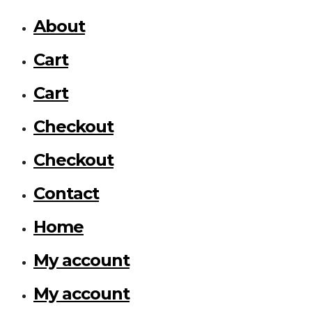
About
Cart
Cart
Checkout
Checkout
Contact
Home
My account
My account