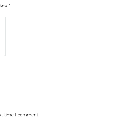
rked
*
ext time I comment.