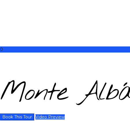
0
Monte Alb
Book This Tour
Video Preview