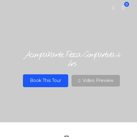
0
Acompañante Pesca Compartida 6
hrs
Book This Tour
Video Preview