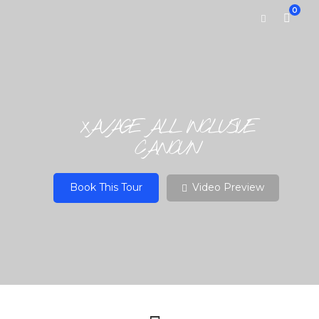
0
XAVAGE ALL INCLUSIVE
CANCUN
Book This Tour
Video Preview