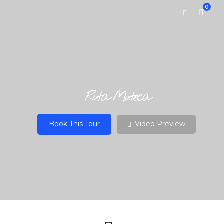
0
Ruta Mixteca
Book This Tour
Video Preview