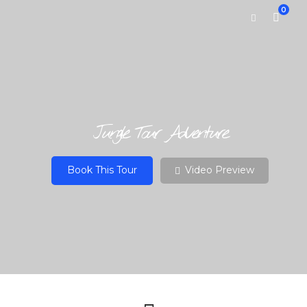
0
Jungle Tour Adventure
Book This Tour
Video Preview