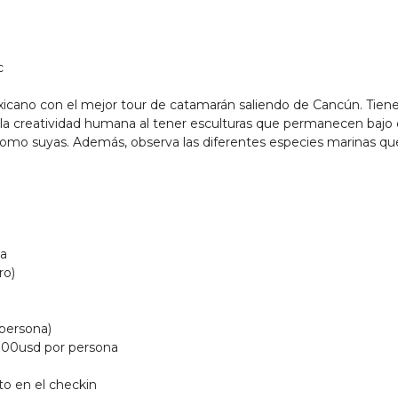
c
Mexicano con el mejor tour de catamarán saliendo de Cancún. Tie
a creatividad humana al tener esculturas que permanecen bajo 
omo suyas. Además, observa las diferentes especies marinas que 
la
ro)
 persona)
3.00usd por persona
to en el checkin