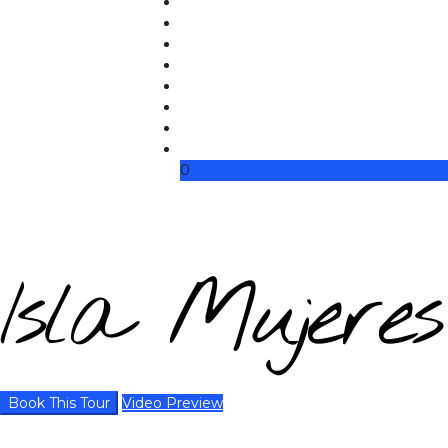
0
Isla Mujere
Book This Tour
Video Preview