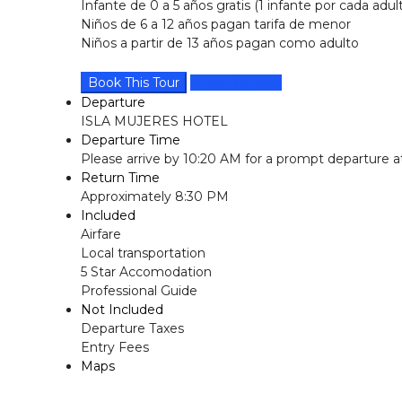
Infante de 0 a 5 años gratis (1 infante por cada adu
Niños de 6 a 12 años pagan tarifa de menor
Niños a partir de 13 años pagan como adulto
Book This Tour
Share this tour
Departure
ISLA MUJERES HOTEL
Departure Time
Please arrive by 10:20 AM for a prompt departure 
Return Time
Approximately 8:30 PM
Included
Airfare
Local transportation
5 Star Accomodation
Professional Guide
Not Included
Departure Taxes
Entry Fees
Maps